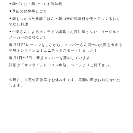
⚫︎麹づくり・麹でつくる調味料
⚫︎季節の発酵手しごと
⚫︎麹をつかった発酵ごはん・麹由来の調味料を使ってつくるおも
てなし料理
⚫︎企業さんによるオンライン講義（お醤油屋さんや、ヨーグルト
メーカーの会社など）
毎月LIVEレッスンをしながら、メンバーさん同士の交流も出来る
発酵オンラインコミュニティをスタートしました！
毎月1日〜5日に新規メンバーを募集しています。
詳細は「オンラインレッスン申込」ページよりご覧下さい。
※現在、自宅対面教室はお休み中です。再開の際はお知らせいた
します。